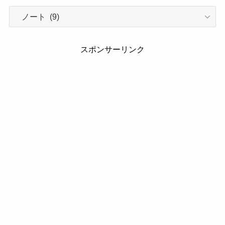
車
種
名
で
スポンサーリンク
検
索