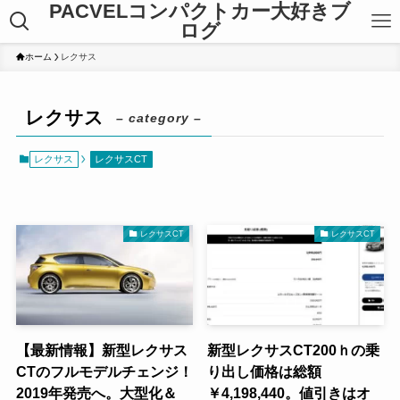
PACVELコンパクトカー大好きブ
ログ
ホーム
レクサス
レクサス
– category –
レクサス
レクサスCT
レクサスCT
レクサスCT
【最新情報】新型レクサス
新型レクサスCT200ｈの乗
CTのフルモデルチェンジ！
り出し価格は総額
2019年発売へ。大型化＆
￥4,198,440。値引きはオ