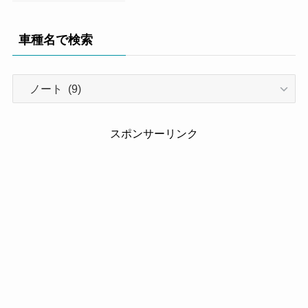
車種名で検索
車
種
名
で
スポンサーリンク
検
索