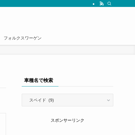
雑誌では読めない情報を発信していきます。
フォルクスワーゲン
車種名で検索
車
種
名
で
スポンサーリンク
検
索