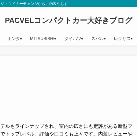
ンジ・マイナーチェンジから、内装やおすすめグレード、辛口評価までカタログや
PACVELコンパクトカー大好きブログ
ホンダ
MITSUBISHI
ダイハツ
スバル
レクサス
モデルもラインナップされ、室内の広さにも定評がある新型フ
界でトップレベル。評価や口コミも上々です。内装レビューや