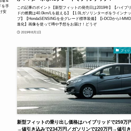
相場＆
ドを手
この記事のポイント【新型フィットの発売日は2019年】【ハイブ
け安
ドの燃費は40.0km/Lを超える】【1.0Lガソリンターボをラインナ
プ】【HondaSENSINGを全グレード標準装備】【i-DCDからI-MM
進化】画像を使って噂や予想をお届け！どうぞ
2019年8月1日
フィッ
新型フィットの乗り出し価格はハイブリッドで259万
→値引き込みで234万円／ガソリンで220万円→値引