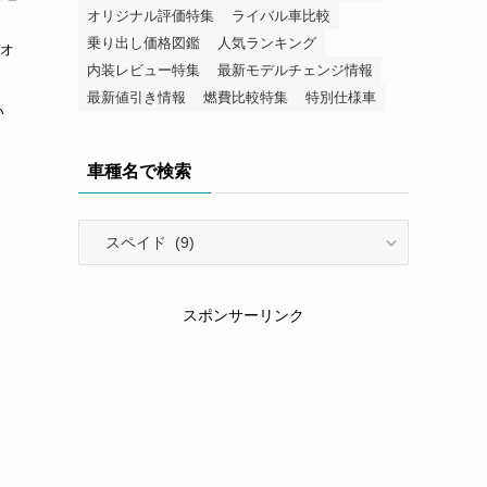
オリジナル評価特集
ライバル車比較
乗り出し価格図鑑
人気ランキング
オ
内装レビュー特集
最新モデルチェンジ情報
最新値引き情報
燃費比較特集
特別仕様車
い
車種名で検索
車
種
名
で
スポンサーリンク
検
索