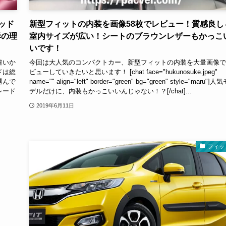
ッド
新型フィットの内装を画像58枚でレビュー！質感良し
群の理
室内サイズが広い！シートのブラウンレザーもかっこ
いです！
違いか
今回は大人気のコンパクトカー、新型フィットの内装を大量画像で
ドは総
ビューしていきたいと思います！ [chat face="hukunosuke.jpeg"
選んで
name="" align="left" border="green" bg="green" style="maru"]人
レード
デルだけに、内装もかっこいいんじゃない！？[/chat]...
2019年6月11日
フィッ