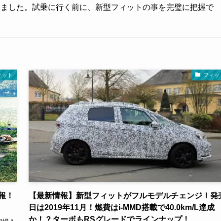
しました。試乗に行く前に、新型フィットの事を完璧に把握で
ィット
フィッ
報！
【最新情報】新型フィットがフルモデルチェンジ！発
日は2019年11月！燃費はi-MMD搭載で40.0km/L達成
か！？ターボもRSグレードでラインナップ！