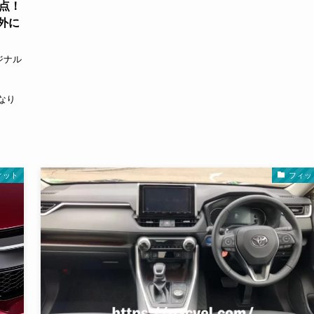
点！
外に
ジナル
かなり
ィット
フィッ