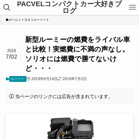
PACVELコンパクトカー大好きブ
ログ
ホーム
トヨタ
ルーミー
新型ルーミーの燃費をライバル車
と比較！実燃費に不満の声なし。
2019
7/02
ソリオには燃費で勝てないけ
ど・・・
2019年6月14日
2019年7月2日
ルーミー
当ページのリンクには広告が含まれています。