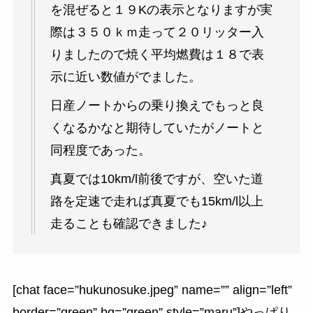
を混ぜると１９Kの表示となりますが実
際は３５０ｋｍ走って２０リッター入
りましたので焼く平均燃費は１８で表
示に近い数値がでました。
日産ノートからの乗り換えでもっと良
くなるかなと期待していたがノートと
同程度であった。
真夏では10km/l前後ですが、空いた道
路を定速で走れば真夏でも15km/l以上
走ることも確認できました♪
[chat face=”hukunosuke.jpeg” name=”” align=”left”
border=”green” bg=”green” style=”maru”]やっぱり