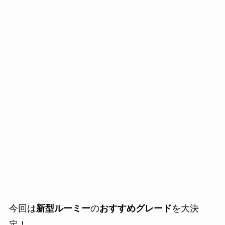
今回は
新型ルーミー
の
おすすめグレード
を大決
定！