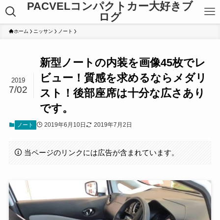
PACVELコンパクトカー大好きブ
ログ
ホーム
ニッサン
ノート
新型ノートの内装を画像45枚でレ
ビュー！質感を求めるならメダリ
2019
7/02
スト！後部座席は十分な広さあり
です。
2019年6月10日
2019年7月2日
ノート
当ページのリンクには広告が含まれています。