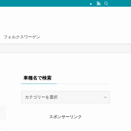
雑誌では読めない情報を発信していきます。
フォルクスワーゲン
車種名で検索
車
種
名
で
スポンサーリンク
検
索