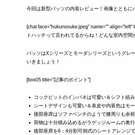
今回は新型パッソの内装レビュー！画像とともに
[chat face=”hukunosuke.jpeg” name=”” align=”
トハッチって言われてるからね！どんな室内空間か気に
パッソはXシリーズとモーダシリーズというグレ
いきましょう！
[box05 title=”記事のポイント”]
コックピットのインパネは可愛い＆シフト組み
シートデザインも可愛い＆表皮や内装色はモー
後部座席はソファベンチのようで膝周りも余裕
荷物は十分積み込めるがラゲッジルームの奥行
後部座席を6：4分割可倒式のシートアレンジで