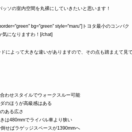
パッソの室内空間を丸裸にしていきたいと思います！
left” border=”green” bg=”green” style=”maru”]トヨタ最小のコンパク
なりますわ！[/chat]
ードによって大きな違いがありますので、その点も踏まえて見
合わせスタイルでウォークスルー可能
ダのほうが高級感はある
のある広さ
きは480mmでライバル車より狭い
倒せばラゲッジスペースが1390mmへ