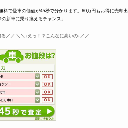
料で愛車の価値が45秒で分かります。60万円もお得に売却出
夢の新車に乗り換えるチャンス」
知る／／
＼＼↓えっ！？こんなに高いの↓／／