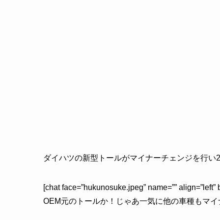
ダイハツの新型トールがマイナーチェンジを行い20
[chat face=”hukunosuke.jpeg” name=”” align=”l
OEM元のトールか！じゃあ一気に他の車種もマイナー