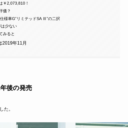
,073,810！
評価？
別仕様車G”リミテッドSA Ⅲ”の二択
声は少ない
てみると
019年11月
1年後の発売
ました。