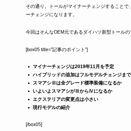
その通り。トールがマイナーチェンジすることで
ーチェンジになります。
今回はそんなOEM元であるダイハツ新型トール
[box05 title=”記事のポイント”]
マイナーチェンジは2019年11月を予定
ハイブリッドの追加はフルモデルチェンジまで
スマアシⅢは全グレード標準装備になるか
いよいよスマアシがⅢからⅣになるか
エクステリアの変更点は小さい
現行モデルの紹介
[/box05]