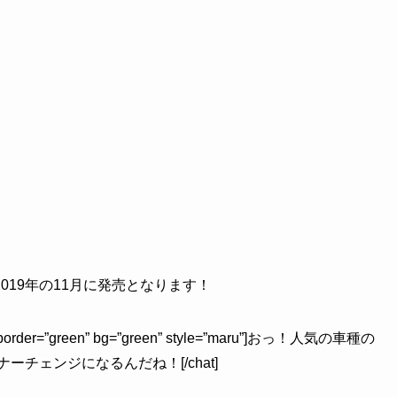
19年の11月に発売となります！
eft” border=”green” bg=”green” style=”maru”]おっ！人気の車種の
チェンジになるんだね！[/chat]