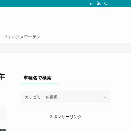
雑誌では読めない情報を発信していきます。
フォルクスワーゲン
年
車種名で検索
車
種
名
で
スポンサーリンク
検
索