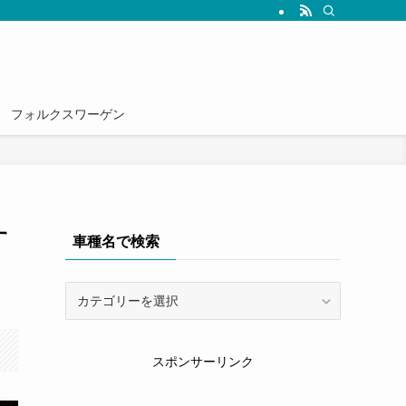
雑誌では読めない情報を発信していきます。
フォルクスワーゲン
す
車種名で検索
車
種
名
で
スポンサーリンク
検
索