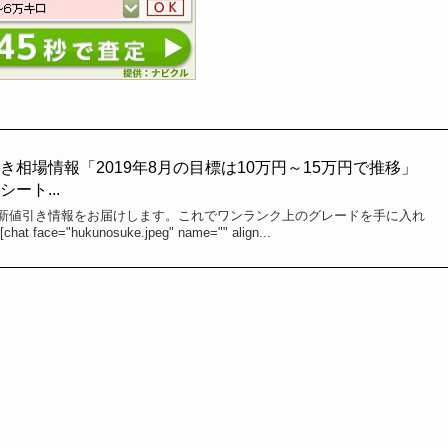
相場情報「2019年8月の目標は10万円～15万円で推移」
ート...
新値引き情報をお届けします。これでワンランク上のグレードを手に入れ
ce="hukunosuke.jpeg" name="" align...