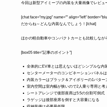
今回は新型アイミーブの内装を大量画像でレビュ
[chat face=”my.jpg” name=”” align=”left” b
だからね～どんな内装なんでしょう！[/chat]
ほかの軽自動車やコンパクトカーとも比較しなが
[box05 title=”記事のポイント”]
全体的にEV車とは思えないほどシンプルな内
センターメーターのコンビネーションパネルは
内装カラーはブラック＆アイボリーの1パター
室内空間は室内幅が狭いので2人乗り専用と考
シートアレンジで後部座席は5:5の分割可倒式
ラゲッジは後部座席を倒すと大容量になる
収納装備は必要最低限