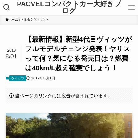
PACVELコンパクトカー大好きブ
ログ
ホーム
トヨタ
ヴィッツ
【最新情報】新型4代目ヴィッツが
フルモデルチェンジ発表！ヤリス
2019
8/01
って何？気になる発売日は？燃費
は40km/L超え確実でしょう！
2019年8月1日
ヴィッツ
当ページのリンクには広告が含まれています。