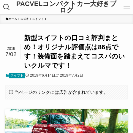
PACVELコンパクトカー大好きブ
ログ
ホーム
スズキ
スイフト
新型スイフトの口コミ評判まと
め！オリジナル評価点は86点で
2019
7/02
す！装備面を踏まえてコスパのい
いクルマです！
2019年6月14日
2019年7月2日
スイフト
当ページのリンクには広告が含まれています。