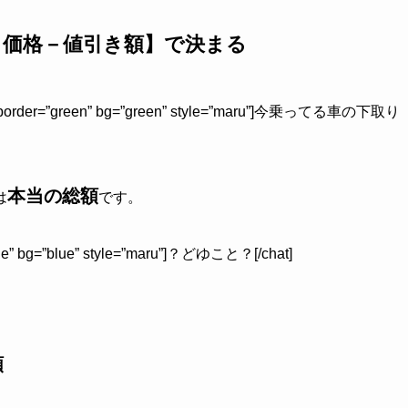
り価格－値引き額】で決まる
left” border=”green” bg=”green” style=”maru”]今乗ってる車の下取り
本当の総額
は
です。
”blue” bg=”blue” style=”maru”]？どゆこと？[/chat]
額