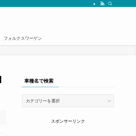
雑誌では読めない情報を発信していきます。
フォルクスワーゲン
】
車種名で検索
車
種
名
で
スポンサーリンク
検
索