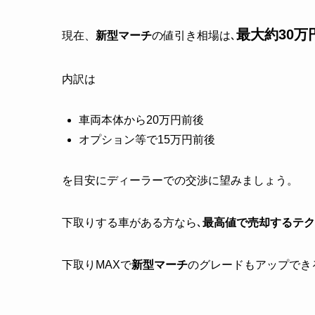
最大約30万
現在、
新型マーチ
の値引き相場は､
内訳は
車両本体から20万円前後
オプション等で15万円前後
を目安
にディーラーでの交渉に望みましょう。
下取りする車がある方なら､
最高値で売却するテク
下取りMAXで
新型マーチ
のグレードもアップでき