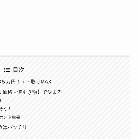
目次
3５万円！＋下取りMAX
り価格－値引き額】で決まる
8
そう！
ホント重要
策はバッチリ