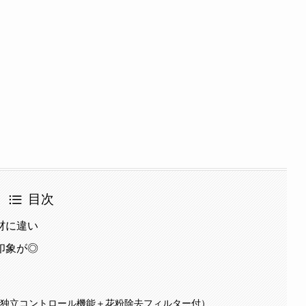
目次
材に違い
印象が◎
席独立コントロール機能＋花粉除去フィルター付）