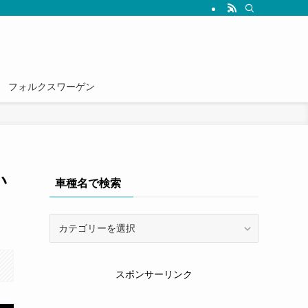
雑誌では読めない情報を発信していきます。
フォルクスワーゲン
い
車種名で検索
車
種
名
で
スポンサーリンク
検
索