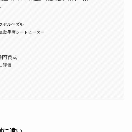
み
クセルペダル
席＆助手席シートヒーター
割可倒式
口評価
材に違い