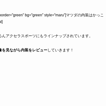
left” border=”green” bg=”green” style=”maru”]マツダの内装はかっこ
]
ろんアクセラスポーツにもラインナップされています。
像を見ながら内装をレビュー
していきます！