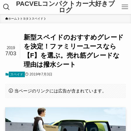
PACVELコンパクトカー大好きブ
ログ
ホーム
トヨタ
スペイド
新型スペイドのおすすめグレード
を決定！ファミリーユースなら
2019
7/03
【F】を選ぶ。売れ筋グレードな
理由は撥水シート
2019年7月3日
スペイド
当ページのリンクには広告が含まれています。